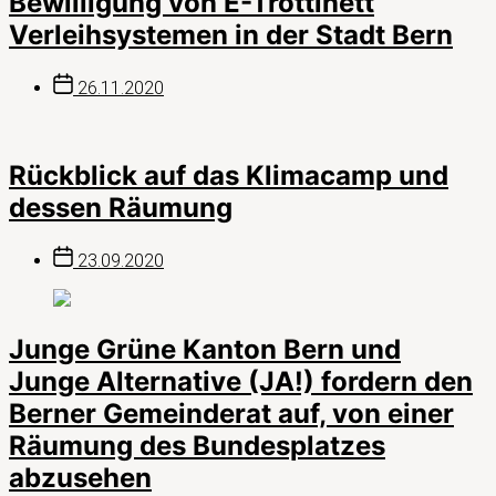
Bewilligung von E-Trottinett
Verleihsystemen in der Stadt Bern
Beitragsdatum
26.11.2020
Rückblick auf das Klimacamp und
dessen Räumung
Beitragsdatum
23.09.2020
Junge Grüne Kanton Bern und
Junge Alternative (JA!) fordern den
Berner Gemeinderat auf, von einer
Räumung des Bundesplatzes
abzusehen