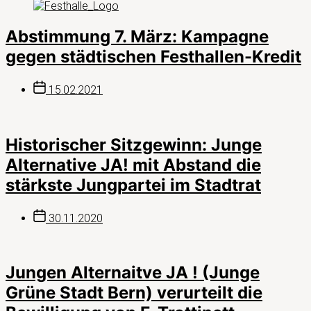
Abstimmung 7. März: Kampagne
gegen städtischen Festhallen-Kredit
Beitragsdatum
15.02.2021
Historischer Sitzgewinn: Junge
Alternative JA! mit Abstand die
stärkste Jungpartei im Stadtrat
Beitragsdatum
30.11.2020
Jungen Alternaitve JA ! (Junge
Grüne Stadt Bern) verurteilt die