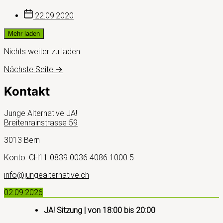
Beitragsdatum
22.09.2020
Mehr laden
Nichts weiter zu laden.
Nächste Seite
→
Kontakt
Junge Alternative JA!
Breitenrainstrasse 59
3013 Bern
Konto: CH11 0839 0036 4086 1000 5
info@jungealternative.ch
02.09.2026
JA! Sitzung
| von
18:00
bis
20:00