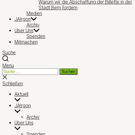
Warum wir die Abschaffung der Billette in der
Stadt Bern fordern
Medien
JA!rgon
Archiv
Über Uns
Spenden
Mitmachen
Suche
Menü
Suche
Suchen
nach:
Suche
schließen
Schließen
Aktuell
Untermenü
anzeigen
JA!rgon
Untermenü
anzeigen
Archiv
Über Uns
Untermenü
anzeigen
Spenden