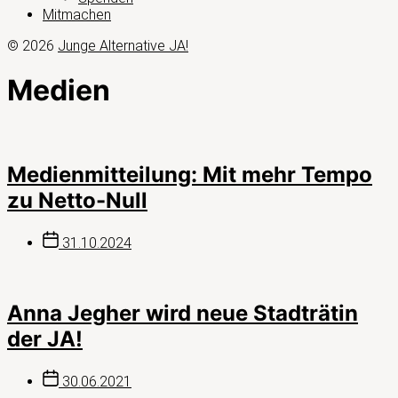
Mitmachen
© 2026
Junge Alternative JA!
Medien
Medienmitteilung: Mit mehr Tempo
zu Netto-Null
Beitragsdatum
31.10.2024
Anna Jegher wird neue Stadträtin
der JA!
Beitragsdatum
30.06.2021