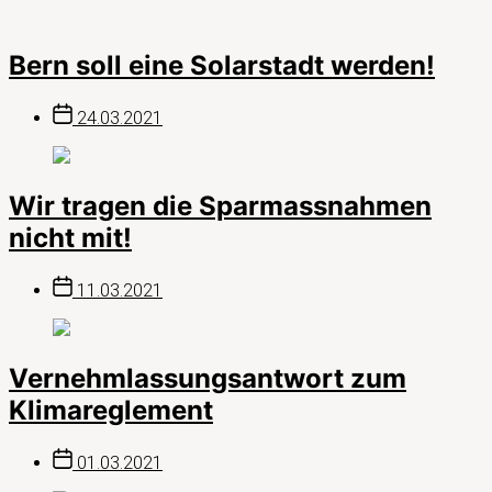
Bern soll eine Solarstadt werden!
Beitragsdatum
24.03.2021
Wir tragen die Sparmassnahmen
nicht mit!
Beitragsdatum
11.03.2021
Vernehmlassungsantwort zum
Klimareglement
Beitragsdatum
01.03.2021