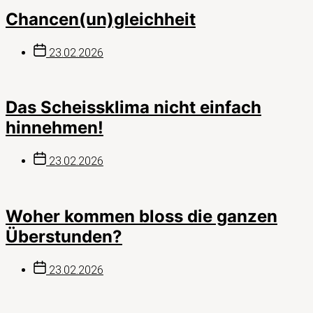
Chancen(un)gleichheit
Beitragsdatum
23.02.2026
Das Scheissklima nicht einfach
hinnehmen!
Beitragsdatum
23.02.2026
Woher kommen bloss die ganzen
Überstunden?
Beitragsdatum
23.02.2026