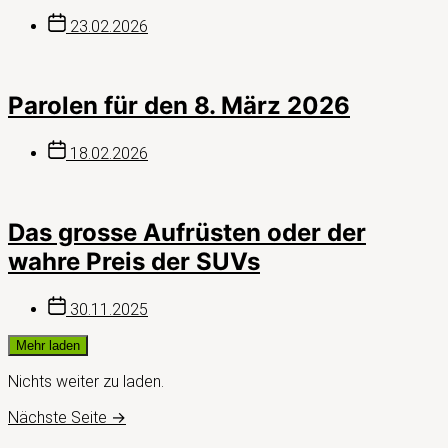
Beitragsdatum
23.02.2026
Parolen für den 8. März 2026
Beitragsdatum
18.02.2026
Das grosse Aufrüsten oder der
wahre Preis der SUVs
Beitragsdatum
30.11.2025
Mehr laden
Nichts weiter zu laden.
Nächste Seite
→