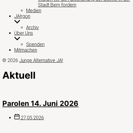
Stadt Bern fordern
Medien
JA!rgon
Untermenü
anzeigen
Archiv
Über Uns
Untermenü
anzeigen
Spenden
Mitmachen
© 2026
Junge Alternative JA!
Aktuell
Parolen 14. Juni 2026
Beitragsdatum
27.05.2026