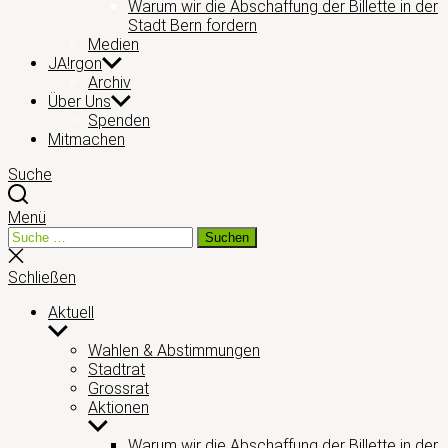
Warum wir die Abschaffung der Billette in der
Stadt Bern fordern
Medien
JA!rgon
Archiv
Über Uns
Spenden
Mitmachen
Suche
Menü
Suche
Suchen
nach:
Suche
schließen
Schließen
Aktuell
Untermenü
anzeigen
Wahlen & Abstimmungen
Stadtrat
Grossrat
Aktionen
Untermenü
anzeigen
Warum wir die Abschaffung der Billette in der