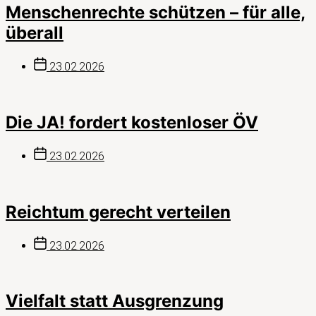
Menschenrechte schützen – für alle,
überall
Beitragsdatum
23.02.2026
Die JA! fordert kostenloser ÖV
Beitragsdatum
23.02.2026
Reichtum gerecht verteilen
Beitragsdatum
23.02.2026
Vielfalt statt Ausgrenzung