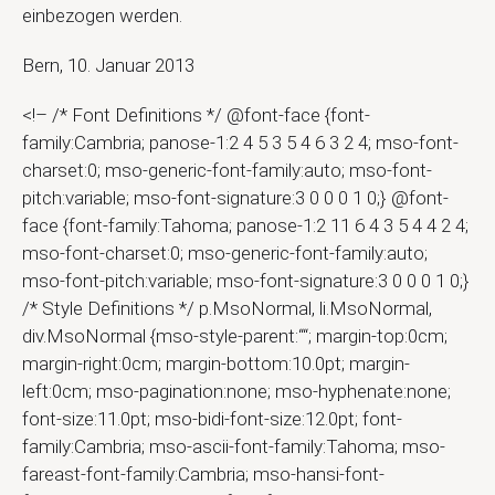
einbezogen werden.
Bern, 10. Januar 2013
<!– /* Font Definitions */ @font-face {font-
family:Cambria; panose-1:2 4 5 3 5 4 6 3 2 4; mso-font-
charset:0; mso-generic-font-family:auto; mso-font-
pitch:variable; mso-font-signature:3 0 0 0 1 0;} @font-
face {font-family:Tahoma; panose-1:2 11 6 4 3 5 4 4 2 4;
mso-font-charset:0; mso-generic-font-family:auto;
mso-font-pitch:variable; mso-font-signature:3 0 0 0 1 0;}
/* Style Definitions */ p.MsoNormal, li.MsoNormal,
div.MsoNormal {mso-style-parent:““; margin-top:0cm;
margin-right:0cm; margin-bottom:10.0pt; margin-
left:0cm; mso-pagination:none; mso-hyphenate:none;
font-size:11.0pt; mso-bidi-font-size:12.0pt; font-
family:Cambria; mso-ascii-font-family:Tahoma; mso-
fareast-font-family:Cambria; mso-hansi-font-