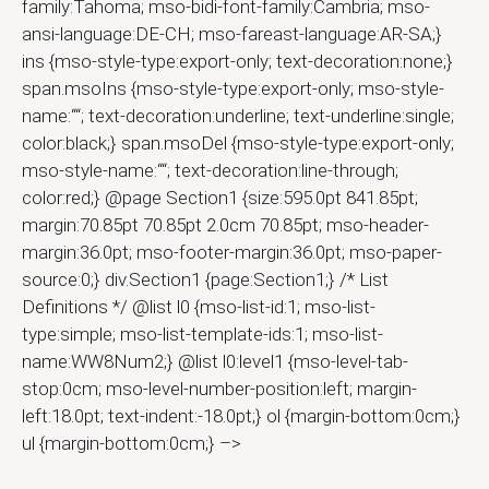
family:Tahoma; mso-bidi-font-family:Cambria; mso-
ansi-language:DE-CH; mso-fareast-language:AR-SA;}
ins {mso-style-type:export-only; text-decoration:none;}
span.msoIns {mso-style-type:export-only; mso-style-
name:““; text-decoration:underline; text-underline:single;
color:black;} span.msoDel {mso-style-type:export-only;
mso-style-name:““; text-decoration:line-through;
color:red;} @page Section1 {size:595.0pt 841.85pt;
margin:70.85pt 70.85pt 2.0cm 70.85pt; mso-header-
margin:36.0pt; mso-footer-margin:36.0pt; mso-paper-
source:0;} div.Section1 {page:Section1;} /* List
Definitions */ @list l0 {mso-list-id:1; mso-list-
type:simple; mso-list-template-ids:1; mso-list-
name:WW8Num2;} @list l0:level1 {mso-level-tab-
stop:0cm; mso-level-number-position:left; margin-
left:18.0pt; text-indent:-18.0pt;} ol {margin-bottom:0cm;}
ul {margin-bottom:0cm;} –>