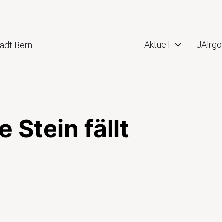
Aktuell
JA!rgo
tadt Bern
 Stein fällt