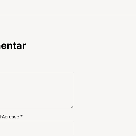
entar
il-Adresse
*