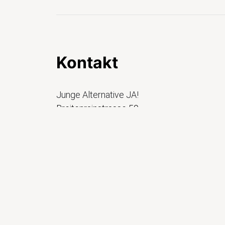
Kontakt
Junge Alternative JA!
Breitenrainstrasse 59
3013 Bern
Konto: CH11 0839 0036 4086 1000 5
info@jungealternative.ch