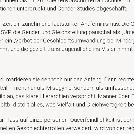
innen bis hin zu Toilettenvorschriften an Schulen. In
tionen unterdrückt und Gender Studies abgeschafft.
er Zeit ein zunehmend lautstarker Antifeminismus: Die 
 SVP, die Gender und Gleichstellung pauschal als „Umer
über ein „Verbot der Geschlechtsumwandlung bei Minderjä
t und die gezielt trans Jugendliche ins Visier nimmt.
, markieren sie dennoch nur den Anfang. Denn rechte Id
dteil – nicht nur als Misogynie, sondern als umfassend
tbild an, das klare Hierarchien verspricht: Männer über
tbild stört alles, was Vielfalt und Gleichwertigkeit be
r Hass auf Einzelpersonen. Queerfeindlichkeit ist der 
ellen Geschlechterrollen verweigert, wird von der rec