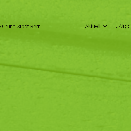
Aktuell
JA!rgo
e Grüne Stadt Bern