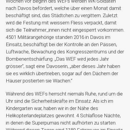
Wochen vor Beginn des WEFs werden WK-Soldaten
nach Davos befördert, welche über einen Monat damit
beschäftigt sind, das Städtchen zu vergittern. Zuletzt
wird die Festung mit weissem Fliess verpackt, damit
sich die Teilnehmer_innen nicht eingesperrt vorkommen.
4501 Militärangehörige standen 2016 in Davos im
Einsatz, beschäftigt bei der Kontrolle an den Pässen,
Luftwache, Bewachung des Kongresszentrums und der
Bombenentschärfung. „Das WEF wird jedes Jahr
grösser“, sagt eine Davoserin, „aber dieses Jahr haben
sie es wirklich übertrieben, sogar auf den Dächern der
Häuser postierten sie Wachen.“
Während des WEFs herrscht niemals Ruhe, rund um die
Uhr sind die Sicherheitskräfte im Einsatz. Als ich im
Kindergarten war, haben wir in der Nähe des
Helikopterlandeplatzes gewohnt. 4 Schlaflose Nächte,
in denen die Superpumas nicht aufhörten zu starten.
Während diesen Tagen sind 1180 Fahrzeuge im Einsatz.