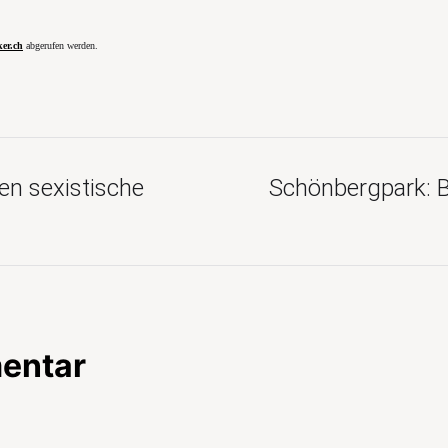
er.ch
abgerufen werden.
en sexistische
Schönbergpark: B
entar