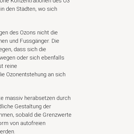
 Hohe Konzentrationen des O3
in den Städten, wo sich
gen des Ozons nicht die
nen und Fussgänger. Die
egen, dass sich die
wegen oder sich ebenfalls
t reine
e Ozonentstehung an sich
te massiv herabsetzen durch
dliche Gestaltung der
hmen, sobald die Grenzwerte
orm von autofreien
werden.