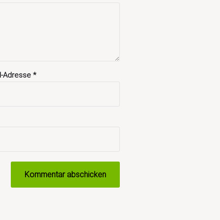
il-Adresse
*