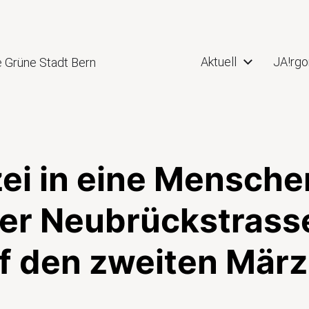
Aktuell
JA!rgo
e Grüne Stadt Bern
izei in eine Mensc
der Neubrückstrasse
f den zweiten März