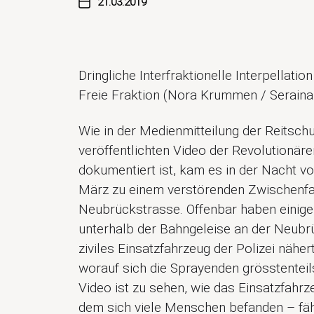
21.03.2019
Dringliche Interfraktionelle Interpellat
Freie Fraktion (Nora Krummen / Seraina 
Wie in der Medienmitteilung der Reitsch
veröffentlichten Video der Revolutionä
dokumentiert ist, kam es in der Nacht v
März zu einem verstörenden Zwischenfal
Neubrückstrasse. Offenbar haben einig
unterhalb der Bahngeleise an der Neubr
ziviles Einsatzfahrzeug der Polizei nähe
worauf sich die Sprayenden grösstentei
Video ist zu sehen, wie das Einsatzfahrz
dem sich viele Menschen befanden – fäh