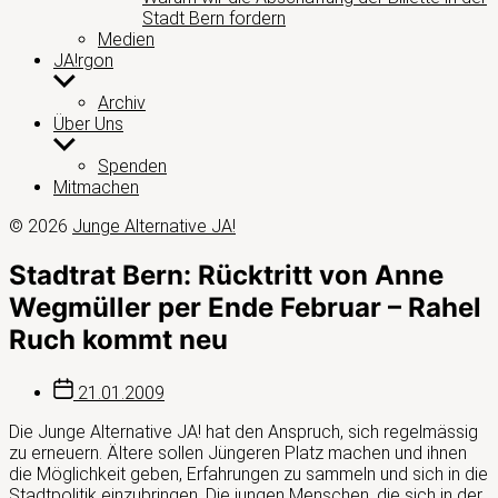
Stadt Bern fordern
Medien
JA!rgon
Untermenü
anzeigen
Archiv
Über Uns
Untermenü
anzeigen
Spenden
Mitmachen
© 2026
Junge Alternative JA!
Stadtrat Bern: Rücktritt von Anne
Wegmüller per Ende Februar – Rahel
Ruch kommt neu
Beitragsdatum
21.01.2009
Die Junge Alternative JA! hat den Anspruch, sich regelmässig
zu erneuern. Ältere sollen Jüngeren Platz machen und ihnen
die Möglichkeit geben, Erfahrungen zu sammeln und sich in die
Stadtpolitik einzubringen. Die jungen Menschen, die sich in der