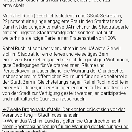
entwickeln.
Mit Rahel Ruch (Geschichtsstudentin und GSoA-Sekretärin,
22) rutscht eine junge engagierte Frau in den Stadtrat nach.
Damit ist die Junge Alternative JA! nicht nur die Stadtratspartei
mit den jüngsten Stadtratsmitglieder, sondern hat auch
weiterhin als einzige Partei einen Frauenanteil von 100%.
Rahel Ruch ist seit über vier Jahren in der JA! aktiv. Sie will
sich im Stadtrat für ein offenes und vielseitiges Bern
einsetzen. Konkret engagiert sie sich für günstigen Wohnraum,
gute Bedingungen für VelofahrerInnen, Räume und
Perspektiven für Jugendliche, die Wahrung der Grundrechte,
insbesondere im öffentlichen Raum und für eine Vorreiterrolle
der Stadt Bern in Gleichstellungsfragen. Rahel Ruch möchte in
einer Stadt leben, in der Bauingenieurinnen auf Fahrrädern, die
von der Stadt zur Verfügung gestellt werden, an partizipative
und multikulturelle Quartieranlässe radeln.
Beitragsnavigation
Vorheriger
←
Zweite Drogenanlaufstelle: Der Kanton drückt sich vor der
Beitrag:
Verantwortung – Stadt muss handeln!
Nächster
→
Wenn das WEF im Land ist, gelten die Grundrechte nicht
Beitrag:
mehr, Spontankundgebung für die Wahrung der Meinungs- und