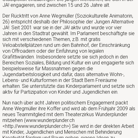
JA! engagieren, sind zwischen 15 und 26 Jahre alt.
Der Rücktritt von Anne Wegmüller (Soziokulturelle Animatorin,
26) entspricht deshalb der Philosophie der Jungen Alternative
JA!. Seit 2001 war sie in der JA! aktiv und wurde vor vier
Jahren in den Stadtrat gewählt. Im Parlament beschäftigte sie
sich mit verschiedenen Themen, z.B. mit gratis
Veloabstellplätzen rund um den Bahnhof, der Einschränkung
von Offroadern oder der Einführung von legalen
Grafittiwänden. Insbesondere setzte sie sich jedoch in den
Bereichen Soziales, Bildung und Kultur ein und engagierte sich
beispielsweise für Massnahmen gegen die
Jugendarbeitslosigkeit und dafür, dass alternative Wohn-,
Lebens- und Kulturformen in der Stadt Bern Freiräume
erhalten. Sie unterstützte das Kinderparlament und setzte sich
aktiv für Partizipation von Kinder und Jugendlichen ein.
Nun nach über acht Jahren politischem Engagement packt
Anne Wegmüller ihre Koffer und wird ab dem Frühjahr 2009 als
neues Teammitglied mit dem Theaterzirkus Wunderplunder
mitziehen (www.wunderplunder.ch
<http://www.wunderplunder.ch>) Sie wird in der direkten Arbeit
mit Kinder, Jugendlichen und Menschen mit Behinderung
Kreativität fördern und Raum geben, eigene Ideen zu