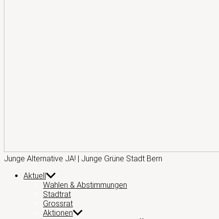
Junge
Junge Alternative JA! | Junge Grüne Stadt Bern
Alternative
Aktuell
JA!
Wahlen & Abstimmungen
Stadtrat
Grossrat
Aktionen