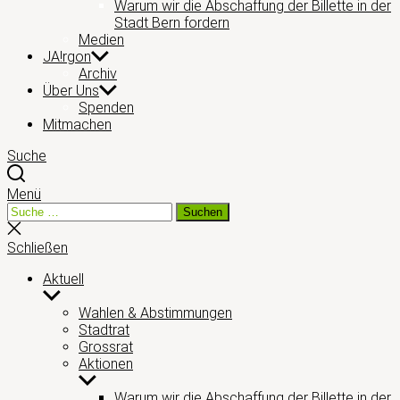
Warum wir die Abschaffung der Billette in der
Stadt Bern fordern
Medien
JA!rgon
Archiv
Über Uns
Spenden
Mitmachen
Suche
Menü
Suche
Suchen
nach:
Suche
schließen
Schließen
Aktuell
Untermenü
anzeigen
Wahlen & Abstimmungen
Stadtrat
Grossrat
Aktionen
Untermenü
anzeigen
Warum wir die Abschaffung der Billette in der