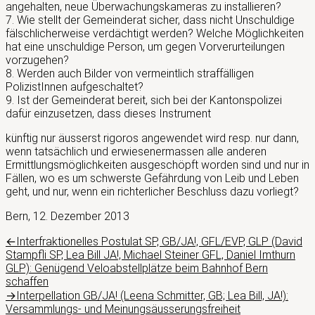
angehalten, neue Überwachungskameras zu installieren?
7. Wie stellt der Gemeinderat sicher, dass nicht Unschuldige
fälschlicherweise verdächtigt werden? Welche Möglichkeiten
hat eine unschuldige Person, um gegen Vorverurteilungen
vorzugehen?
8. Werden auch Bilder von vermeintlich straffälligen
PolizistInnen aufgeschaltet?
9. Ist der Gemeinderat bereit, sich bei der Kantonspolizei
dafür einzusetzen, dass dieses Instrument
künftig nur äusserst rigoros angewendet wird resp. nur dann,
wenn tatsächlich und erwiesenermassen alle anderen
Ermittlungsmöglichkeiten ausgeschöpft worden sind und nur in
Fällen, wo es um schwerste Gefährdung von Leib und Leben
geht, und nur, wenn ein richterlicher Beschluss dazu vorliegt?
Bern, 12. Dezember 2013
Beitragsnavigation
Vorheriger
←
Interfraktionelles Postulat SP, GB/JA!, GFL/EVP, GLP (David
Beitrag:
Stampfli SP, Lea Bill JA!, Michael Steiner GFL, Daniel Imthurn
GLP): Genügend Veloabstellplätze beim Bahnhof Bern
schaffen
Nächster
→
Interpellation GB/JA! (Leena Schmitter, GB; Lea Bill, JA!):
Beitrag:
Versammlungs- und Meinungsäusserungsfreiheit