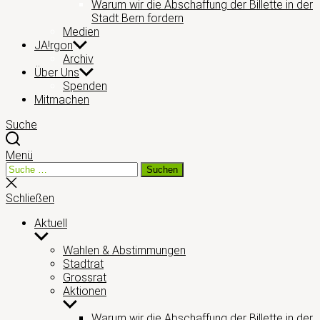
Warum wir die Abschaffung der Billette in der
Stadt Bern fordern
Medien
JA!rgon
Archiv
Über Uns
Spenden
Mitmachen
Suche
Menü
Suche
Suchen
nach:
Suche
schließen
Schließen
Aktuell
Untermenü
anzeigen
Wahlen & Abstimmungen
Stadtrat
Grossrat
Aktionen
Untermenü
anzeigen
Warum wir die Abschaffung der Billette in der