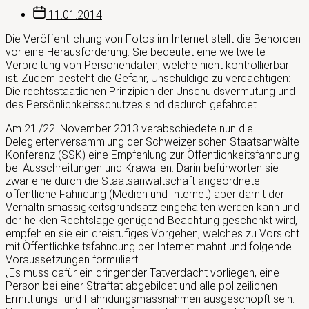
Beitragsdatum
11.01.2014
Die Veröffentlichung von Fotos im Internet stellt die Behörden
vor eine Herausforderung: Sie bedeutet eine weltweite
Verbreitung von Personendaten, welche nicht kontrollierbar
ist. Zudem besteht die Gefahr, Unschuldige zu verdächtigen:
Die rechtsstaatlichen Prinzipien der Unschuldsvermutung und
des Persönlichkeitsschutzes sind dadurch gefährdet.
Am 21./22. November 2013 verabschiedete nun die
Delegiertenversammlung der Schweizerischen Staatsanwälte
Konferenz (SSK) eine Empfehlung zur Öffentlichkeitsfahndung
bei Ausschreitungen und Krawallen. Darin befürworten sie
zwar eine durch die Staatsanwaltschaft angeordnete
öffentliche Fahndung (Medien und Internet) aber damit der
Verhältnismässigkeitsgrundsatz eingehalten werden kann und
der heiklen Rechtslage genügend Beachtung geschenkt wird,
empfehlen sie ein dreistufiges Vorgehen, welches zu Vorsicht
mit Öffentlichkeitsfahndung per Internet mahnt und folgende
Voraussetzungen formuliert:
„Es muss dafür ein dringender Tatverdacht vorliegen, eine
Person bei einer Straftat abgebildet und alle polizeilichen
Ermittlungs- und Fahndungsmassnahmen ausgeschöpft sein.